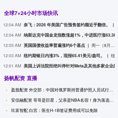
全球7×24小时市场快讯
12:04 AM
奈飞：2026 年美国广告预售签约额近乎翻倍。
12:04 AM
纳斯达克中国金龙指数涨超1%，中进医疗涨63.38%，中比能源
12:03 AM
英国国债收益率普遍涨约6个基点
周一（8月10日，美国非农就业报告发布之后一个交易日）欧市尾盘，英国10年期国债收益率涨6.7个基点，报4.989%。两年期英债收益率涨6.0个基点，报4.341%。30年期英债收益率涨5.9个基点，50年期英债收益率涨6.0个基点。2/10年期英债收益率利差涨0.709个基点，报+64.543个基点。
12:03 AM
纽约期银日内涨3%，现报65.41美元/盎司。
纽约期银日内涨3%，现报65.
12:01 AM
美国上诉
扬帆配资 直播
盈股配资 外交部：中国对俄罗斯持普通护照人员试行免签政策
安信融配资 哥哥是巨星，父亲是NBA名宿！身为落选秀却打了1
玖富智配 白宫：医生H-1B签证费用或可以免除