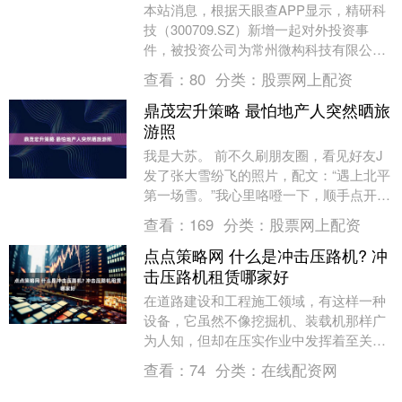
本站消息，根据天眼查APP显示，精研科
技（300709.SZ）新增一起对外投资事
件，被投资公司为常州微构科技有限公
司，法定代表人马致远，投资占比为
查看：
80
分类：
股票网上配资
13.42%。....
鼎茂宏升策略 最怕地产人突然晒旅
游照
我是大苏。 前不久刷朋友圈，看见好友J
发了张大雪纷飞的照片，配文：“遇上北平
第一场雪。”我心里咯噔一下，顺手点开他
微信，问了句：“兄弟，最近咋样？” 没一
查看：
169
分类：
股票网上配资
会儿回....
点点策略网 什么是冲击压路机? 冲
击压路机租赁哪家好
在道路建设和工程施工领域，有这样一种
设备，它虽然不像挖掘机、装载机那样广
为人知，但却在压实作业中发挥着至关重
要的作用，它就是冲击压路机。 什么是冲
查看：
74
分类：
在线配资网
击压路机 冲击....