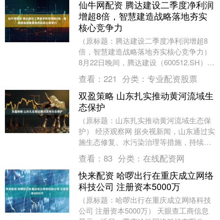
仙牛网配资 腾达建设二季度净利润
增超8倍，智慧建造战略落地夯实
核心竞争力
（原标题：腾达建设二季度净利润增超8
倍，智慧建造战略落地夯实核心竞争力）
8月22日晚间，腾达建设（600512.SH）披
露2025年半年报。数据显示，上半年，....
查看：
221
分类：
专业配资股票
双盈策略 山东扎实推动黄河流域生
态保护
（原标题：山东扎实推动黄河流域生态保
护） 经济观察网 据央视新闻，山东通过实
施生态修复、水污染治理等措施，持续开
展湿地保护和生态治理，扎实推动黄河流
查看：
83
分类：
在线配资网
域生态保护。....
快来配资 哈啰出行在重庆成立网络
科技公司 注册资本5000万
（原标题：哈啰出行在重庆成立网络科技
公司 注册资本5000万） 天眼查工商信息