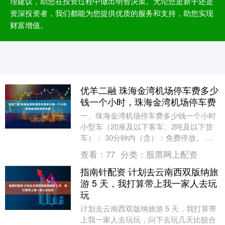
理建议，助您在投资过程中做出明智决策。无论您是新手还是
资深投资者，我们都能为您提供优质的服务和支持，助您实现
财富增值。
优羊二融 珠海金湾机场停车费多少
钱一个小时，珠海金湾机场停车费
一、珠海金湾机场停车费多少钱一个小时
小型车（20座及以下客车、2吨及以下货
车）： 30分钟内（含）：免费停放。 超
过30分钟后：每小时收费5元，不足1小时
查看：
77
分类：
股票网上配资
按1....
指南针配资 计划去云南西双版纳旅
游 5 天，我打算带上我一家人去玩
玩
计划去云南西双版纳旅游 5 天，我打算带
上我一家人去玩玩，问下去玩几天比较合