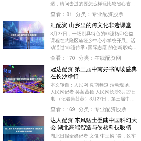
适，请问去过的要怎么样玩比较省心省钱
少走弯路？有哪些注意事项防止被坑？好
查看：
81
分类：
专业配资股票
点的景点和路....
汇配资 山乡里的跨文化非遗课堂
3月27日，一场别具特色的非遗拓印公益
课程在武隆区庙垭乡中心小学校开展。活
动通过“非遗传承+国际志愿”的创新形式，
将中华优秀传统文化与跨文化交流带入乡
查看：
170
分类：
在线配资网
村课堂，为....
冠达配资 第三届中南好书阅读盛典
在长沙举行
本文转自：人民网-湖南频道 活动现场。
人民网记者 吴茜薇摄 人民网长沙3月27日
电 （记者吴茜薇）3月27日，第三届中南
好书阅读盛典在2026岳麓书会暨长沙图
查看：
169
分类：
专业配资股票
书....
达人配资 东风猛士登陆中国科幻大
会 湖北高端智造与硬核科技吸睛
湖北日报全媒记者 文俊 李玉麟 “看，这车