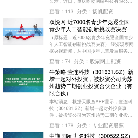
显示，近日，重庆哈动网络科技有限公司
成立，法定代表人为丁锐，注册资本5000
查看：
113
分类：
扬帆配资
万人民....
双悦网 近7000名青少年竞逐全国
青少年人工智能创新挑战赛决赛
（原标题：近7000名青少年竞逐全国青少
年人工智能创新挑战赛决赛） 经济观察网
据央视新闻，从中国少年儿童发展服务中
心获悉，由中国少年儿童发展服务中心主
查看：
74
分类：
股票网上配资
办的第八....
牛策略 壹连科技（301631.SZ）新
增一起对外投资，被投资公司为苏
州趋势二期创业投资合伙企业（有
限合伙）
本站消息，根据天眼查APP显示，壹连科
技（301631.SZ）新增一起对外投资事
件，被投资公司为苏州趋势二期创业投资
合伙企业（有限合伙），法定代表人苏州
查看：
178
分类：
专业配资股票
同舟智创....
中期国际 世名科技（300522.SZ）