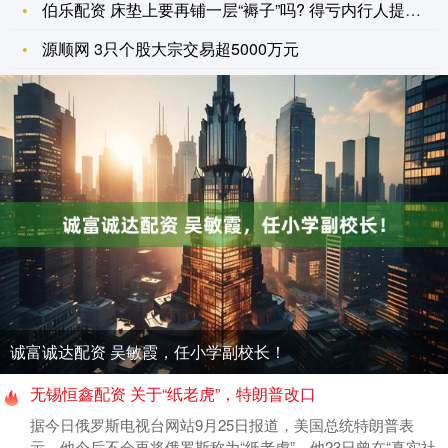
伯乐配资 床垫上要再铺一层“褥子”吗? 得亏内行人提醒, 难
源顺网 3只个股大宗交易超5000万元
诚富诚达配资 吴敏霞，任小学副校长！
无锡恒鑫配资 关于“纸老虎”，特朗普改口
据今日俄罗斯电视台网站9月25日报道，美国总统特朗普表
示，他今后不会再将俄罗斯称为“纸老虎”。他23日曾在“真实社