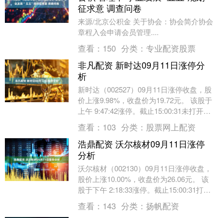
征求意 调查问卷
来源/北京公积金 关于协会：协会简介协会
章程入会申请会员管理....
查看：
150
分类：
专业配资股票
非凡配资 新时达09月11日涨停分
析
新时达（002527）09月11日涨停收盘，股
价上涨9.98%，收盘价为19.72元。 该股于
上午 9:47:42涨停。截止15:00:31未打开涨
停，封住涨停....
查看：
103
分类：
股票网上配资
浩鼎配资 沃尔核材09月11日涨停
分析
沃尔核材（002130）09月11日涨停收盘，
股价上涨10.00%，收盘价为26.06元。 该
股于下午 2:18:33涨停。截止15:00:31打开
涨停3次，封....
查看：
143
分类：
扬帆配资