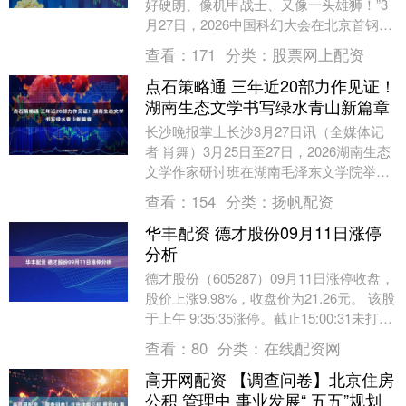
好硬朗、像机甲战士、又像一头雄狮！”3
月27日，2026中国科幻大会在北京首钢国
际会展中心开幕，3辆东风猛士汽车以机
查看：
171
分类：
股票网上配资
甲....
点石策略通 三年近20部力作见证！
湖南生态文学书写绿水青山新篇章
长沙晚报掌上长沙3月27日讯（全媒体记
者 肖舞）3月25日至27日，2026湖南生态
文学作家研讨班在湖南毛泽东文学院举
行，同期举办生态文学座谈会。作为全国
查看：
154
分类：
扬帆配资
首个省....
华丰配资 德才股份09月11日涨停
分析
德才股份（605287）09月11日涨停收盘，
股价上涨9.98%，收盘价为21.26元。 该股
于上午 9:35:35涨停。截止15:00:31未打开
涨停，封住涨....
查看：
80
分类：
在线配资网
高开网配资 【调查问卷】北京住房
公积 管理中 事业发展“ 五五”规划